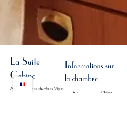
La Suite
Informations sur
Cabine
la chambre
A l’instar de nos chambres Vigie,
Air
Chiens
notre Suite Cabine, entièrement
conditionné
admis
pensée et décorée par des
(supplément)
charpentiers de marine locaux, se
situe au 6e et dernier étage du
Mini Bar
Welcome Hotel.
3