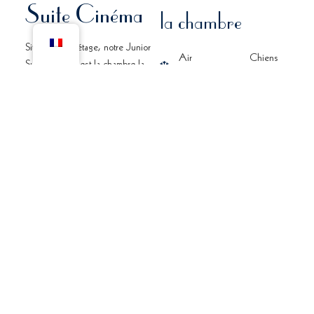
Suite Cinéma
la chambre
Située au 1er étage, notre Junior
Air
Chiens
Suite Cinéma est la chambre la
conditionné
admis
plus spacieuse de l’hôtel.
(supplément)
Mini Bar
Dédiée à l’œuvre
4
cinématographique de Jean
personnes
Cocteau, dans des
Wifi Gratuit
max
tons délicatement reposants,
ressentez l’apaisement recherché
Non Fumeur
par l’artiste lors de ses
42m2
nombreuses visites.
Grand lit
Salle de
Son balcon filant juste au-dessus
double
bain
du quai vous permettra d’être au
(180x200) &
double
plus proche de la vie locale, tout
canapé
vasque,
en laissant l’horizon guider vos
transformable