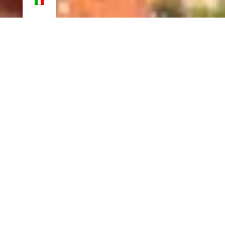
"Al mio carissimo Welcome, dove ho
trascorso la parte migliore della mia
vita".
Jean Cocteau 1957
Benvenuti nel nostro angolo di paradiso!
Venite a godervi un ambiente ipnotico e da cartolina in un villaggio
incantevole.
autentico
Costruito nel 1710, il Welcome Hotel è un edificio ricco di storia.
Ha ospitato alcuni dei più grandi nomi del mondo, tra cui Jean
Cocteau, Pablo Picasso, Kiki de Montparnasse e Winston
Churchill.
Oggi tocca a voi scoprire Villefranche-sur-mer, con la testa tra le
nuvole e i piedi nell'acqua.