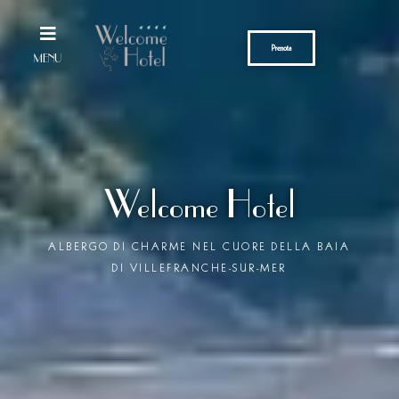
Vai
al
Prenota
contenuto
MENU
Welcome Hotel
ALBERGO DI CHARME NEL CUORE DELLA BAIA
DI VILLEFRANCHE-SUR-MER